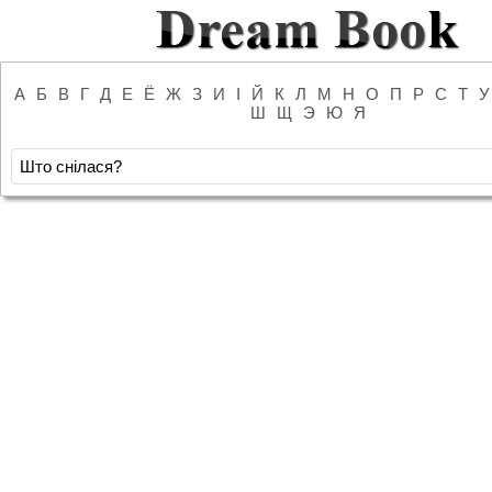
А
Б
В
Г
Д
Е
Ё
Ж
З
И
І
Й
К
Л
М
Н
О
П
Р
С
Т
У
Ш
Щ
Э
Ю
Я