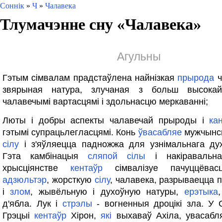
Соннік
»
Ч
»
Чалавека
Тлумачэнне сну «
Чалавека
»
Агульны
Гэтым сімвалам прадстаўлена найнізкая
прырода
ч
звярыная натура, злучаная з больш высокай
чалавечымі вартасцямі і здольнасцю меркаванні;
Люты і добры аспекты чалавечай прыроды і
ка
гэтымі супрацьлегласцямі. Конь
ўвасабляе
мужчынс
сілу
і з'яўляецца падножжа для узнімальнага дух
Гэта камбінацыя
сляпой
сілы
і накіравальна
хрысціянстве
кентаўр
сімвалізуе пачуццёва
адзюльтэр
, жорсткую
сілу
, чалавека, разрываецца 
і
злом
, жывёльную і духоўную натуры,
ерэтыка
д'ябла. Лук і
стрэлы
- вогненныя дроцікі зла. У
Грэцыі
кентаўр
Хірон,
які
выхаваў Ахіла, увасаб