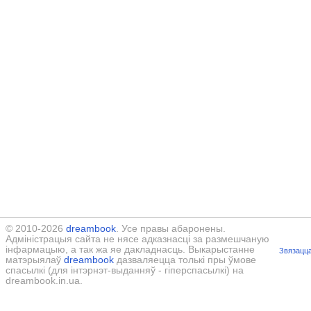
© 2010-2026
dreambook
. Усе правы абаронены.
Адміністрацыя сайта не нясе адказнасці за размешчаную
інфармацыю, а так жа яе дакладнасць. Выкарыстанне
Звязацца
матэрыялаў
dreambook
дазваляецца толькі пры ўмове
спасылкі (для інтэрнэт-выданняў - гіперспасылкі) на
dreambook.in.ua.