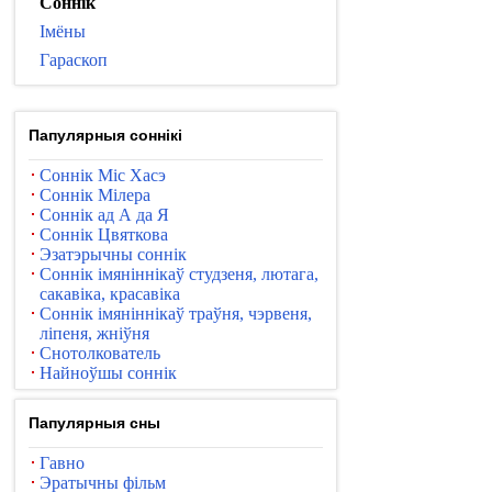
Соннік
Імёны
Гараскоп
Папулярныя соннікі
Соннік Міс Хасэ
Соннік Мілера
Соннік ад А да Я
Соннік Цвяткова
Эзатэрычны соннік
Соннік імяніннікаў студзеня, лютага,
сакавіка, красавіка
Соннік імяніннікаў траўня, чэрвеня,
ліпеня, жніўня
Снотолкователь
Найноўшы соннік
Папулярныя сны
Гавно
Эратычны фільм