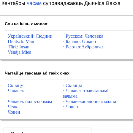
Кентаўры
часам
суправаджаюць Дыяніса Вакха
Сон на іншых мовах:
Український: Людини
Русском: Человека
Deutsch: Man
Italiano: Umano
Türk: Insan
Ρωσικά:Ανθρώπινα
Venäjä:Mies
Чытайце таксама аб такіх снах
Сківіцу
Сківіцы
Чалавек
Чалавек з завязанымі
вачыма
Чалавек пад вэлюмам
Чалавекападобная малпа
Челка
Човен
Човен