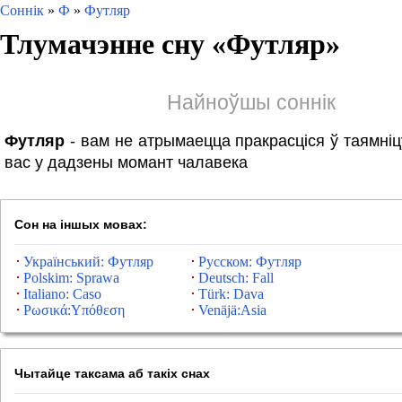
Соннік
»
Ф
»
Футляр
Тлумачэнне сну «
Футляр
»
Найноўшы соннік
Футляр
- вам не атрымаецца пракрасціся ў таямні
вас у дадзены момант чалавека
Сон на іншых мовах:
Український: Футляр
Русском: Футляр
Polskim: Sprawa
Deutsch: Fall
Italiano: Caso
Türk: Dava
Ρωσικά:Υπόθεση
Venäjä:Asia
Чытайце таксама аб такіх снах