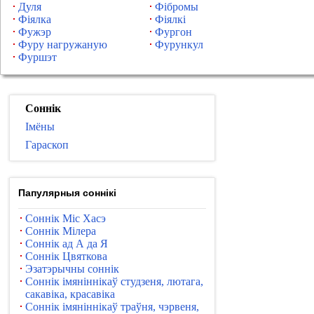
Дуля
Фібромы
Фіялка
Фіялкі
Фужэр
Фургон
Фуру нагружаную
Фурункул
Фуршэт
Соннік
Імёны
Гараскоп
Папулярныя соннікі
Соннік Міс Хасэ
Соннік Мілера
Соннік ад А да Я
Соннік Цвяткова
Эзатэрычны соннік
Соннік імяніннікаў студзеня, лютага,
сакавіка, красавіка
Соннік імяніннікаў траўня, чэрвеня,