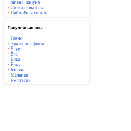
ліпеня, жніўня
Снотолкователь
Найноўшы соннік
Папулярныя сны
Гавно
Эратычны фільм
Ёгурт
Ёга
Ёлка
Ёлку
Іголка
Маланка
Ёмістасць