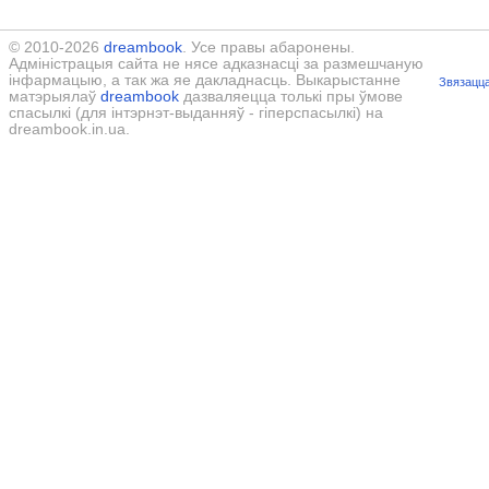
© 2010-2026
dreambook
. Усе правы абаронены.
Адміністрацыя сайта не нясе адказнасці за размешчаную
інфармацыю, а так жа яе дакладнасць. Выкарыстанне
Звязацца
матэрыялаў
dreambook
дазваляецца толькі пры ўмове
спасылкі (для інтэрнэт-выданняў - гіперспасылкі) на
dreambook.in.ua.