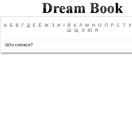
А
Б
В
Г
Д
Е
Ё
Ж
З
И
І
Й
К
Л
М
Н
О
П
Р
С
Т
У
Ш
Щ
Э
Ю
Я