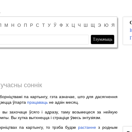
С
Л
М
Н
О
П
Р
С
Т
У
Ў
Ф
Х
Ц
Ч
Ш
Щ
Э
Ю
Я
І
Г
учасны соннік
аборніцтвамі па картынгу, гэта азначае, што для дасягнення
йдзецца ўпарта
працаваць
не адзін месяц.
 вы захочаце ўсяго і адразу, таму возьмецеся за нейкую
мпы. Вы хутка вытхнецца і страціце ўвесь энтузіязм.
орніцтвах па картынгу, то трэба будзе
растанне
з родным