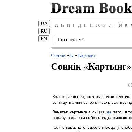
UA
А
Б
В
Г
Д
Е
Ё
Ж
З
И
І
Й
К
RU
EN
Соннік
»
К
»
Картынг
Соннік «
Картынг
»
С
Калі прыснілася, што вы назіралі за сп
вынікаў, на якія вы разлічвалі, вам пры
Занятак картынгам сніцца
да
таго, што
справу, задаючы сабе занадта высокія тэ
Калі сніцца, што ўдзельнічаеце ў спаб