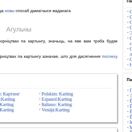
Па
цца
новы
спосаб дамагчыся жаданага
С
С
С
С
Агульны
Э
С
орніцтвах па картынгу, значыць, на яве вам трэба будзе
с
С
л
рніцтвах па картынгу азначае, што для дасягнення
поспеху
С
Н
Па
Г
: Картинг
Polskim: Karting
Э
:Karting
Espanol:Karting
Ё
Karting
Italiano: Karting
Ё
Karting
Venäjä:Karting
Ё
Ё
І