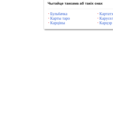
Чытайце таксама аб такіх снах
Бульбачка
Картатэ
Карты таро
Карусе
Карціны
Карцэр