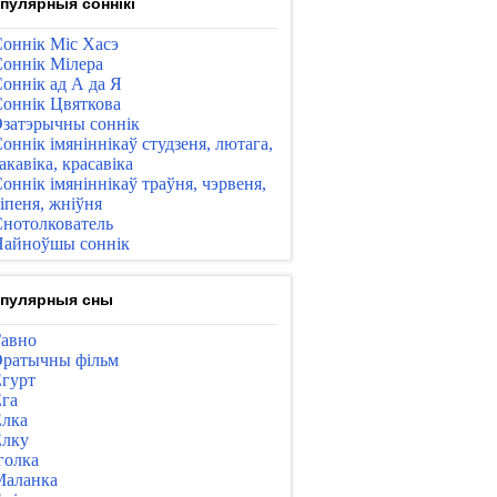
пулярныя соннікі
оннік Міс Хасэ
оннік Мілера
оннік ад А да Я
оннік Цвяткова
затэрычны соннік
оннік імяніннікаў студзеня, лютага,
акавіка, красавіка
оннік імяніннікаў траўня, чэрвеня,
іпеня, жніўня
нотолкователь
айноўшы соннік
пулярныя сны
авно
ратычны фільм
гурт
га
лка
лку
голка
Маланка