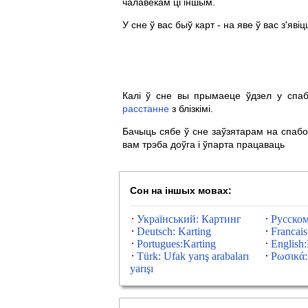
чалавекам ці іншым.
У сне ў вас быў карт - на яве ў вас з'яві
Калі ў сне вы прымаеце ўдзел у спаб
расстанне
з блізкімі.
Бачыць сябе ў сне заўзятарам на спабо
вам трэба доўга і ўпарта працаваць
Сон на іншых мовах:
Український: Картинг
Русском
Deutsch: Karting
Francais
Portugues:Karting
English:
Türk: Ufak yarış arabaları
Ρωσικά:
yarışı