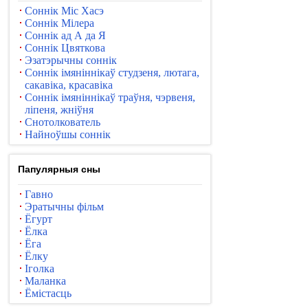
Соннік Міс Хасэ
Соннік Мілера
Соннік ад А да Я
Соннік Цвяткова
Эзатэрычны соннік
Соннік імяніннікаў студзеня, лютага,
сакавіка, красавіка
Соннік імяніннікаў траўня, чэрвеня,
ліпеня, жніўня
Снотолкователь
Найноўшы соннік
Папулярныя сны
Гавно
Эратычны фільм
Ёгурт
Ёлка
Ёга
Ёлку
Іголка
Маланка
Ёмістасць