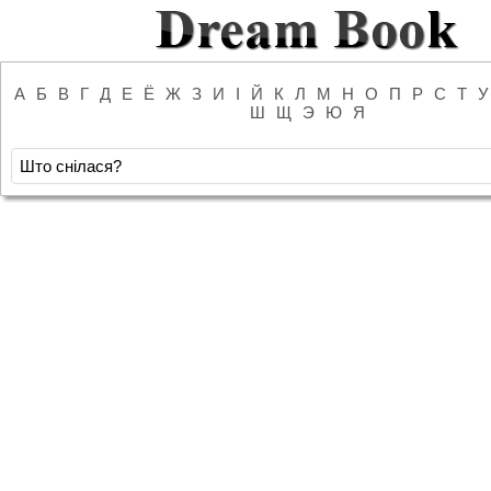
А
Б
В
Г
Д
Е
Ё
Ж
З
И
І
Й
К
Л
М
Н
О
П
Р
С
Т
У
Ш
Щ
Э
Ю
Я