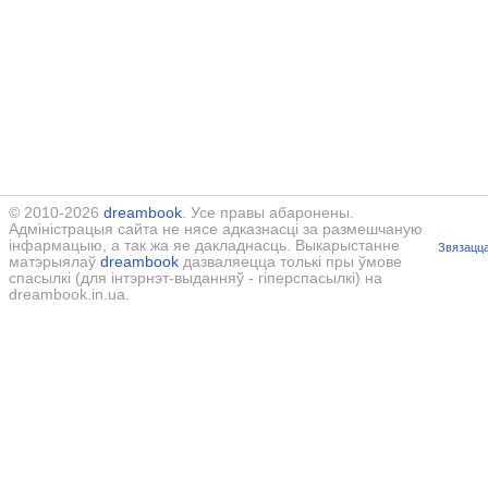
© 2010-2026
dreambook
. Усе правы абаронены.
Адміністрацыя сайта не нясе адказнасці за размешчаную
інфармацыю, а так жа яе дакладнасць. Выкарыстанне
Звязацца
матэрыялаў
dreambook
дазваляецца толькі пры ўмове
спасылкі (для інтэрнэт-выданняў - гіперспасылкі) на
dreambook.in.ua.