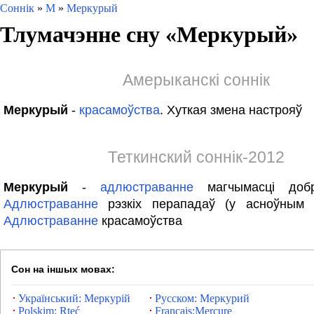
Соннік
»
М
»
Меркурый
Тлумачэнне сну «
Меркурый
»
Амерыканскі соннік
Меркурый
-
красамоўства
. Хуткая змена настрояў
Теткинский соннік-2012
Меркурый
-
адлюстраванне
магчымасці добр
Адлюстраванне
рэзкіх перападаў (у асноўным 
Адлюстраванне
красамоўства
Сон на іншых мовах:
Український: Меркурій
Русском: Меркурий
Polskim: Rtęć
Francais:Mercure