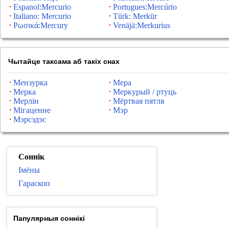
Espanol:Mercurio
Portugues:Mercúrio
Italiano: Mercurio
Türk: Merkür
Ρωσικά:Mercury
Venäjä:Merkurius
Чытайце таксама аб такіх снах
Мензурка
Мера
Мерка
Меркурый / ртуць
Мерлін
Мёртвая пятля
Мігаценне
Мэр
Мэрсэдэс
Соннік
Імёны
Гараскоп
Папулярныя соннікі