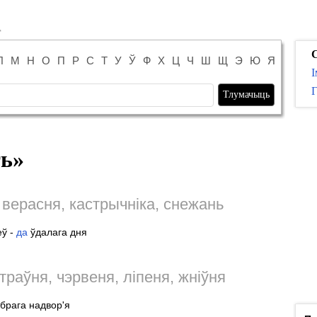
С
Л
М
Н
О
П
Р
С
Т
У
Ў
Ф
Х
Ц
Ч
Ш
Щ
Э
Ю
Я
І
Г
ть
»
ў верасня, кастрычніка, снежань
еў -
да
ўдалага дня
 траўня, чэрвеня, ліпеня, жніўня
брага надвор'я