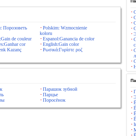
Па
С
С
С
: Порозоветь
Polskim: Wzmocnienie
С
koloru
Э
:Gain de couleur
Espanol:Ganancia de color
С
es:Ganhar cor
English:Gain color
с
enk Kazanç
Ρωσικά:Γυρίστε ροζ
С
л
С
Н
Па
к
Парашок зубной
Г
ль
Парцье
Э
ры
Поросёнок
Ё
Ё
Ё
Ё
І
Ё