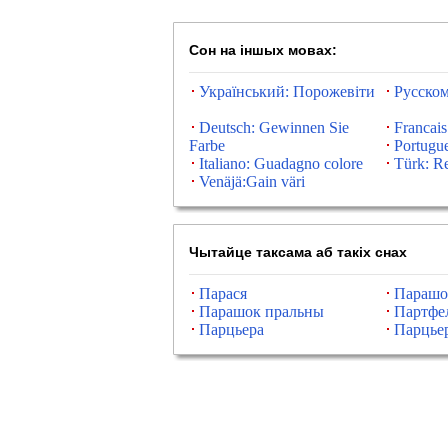
Сон на іншых мовах:
Український: Порожевіти
Русском
Deutsch: Gewinnen Sie
Francais
Farbe
Portugu
Italiano: Guadagno colore
Türk: R
Venäjä:Gain väri
Чытайце таксама аб такіх снах
Парася
Парашо
Парашок пральны
Партфе
Парцьера
Парцье