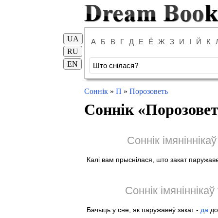
UA
А
Б
В
Г
Д
Е
Ё
Ж
З
И
І
Й
К
RU
EN
Соннік
»
П
»
Порозоветь
Соннік «
Порозове
Соннік імянінніка
Калі вам прыснілася, што закат паружав
Соннік імяніннікаў
Бачыць у сне, як паружавеў закат -
да
до