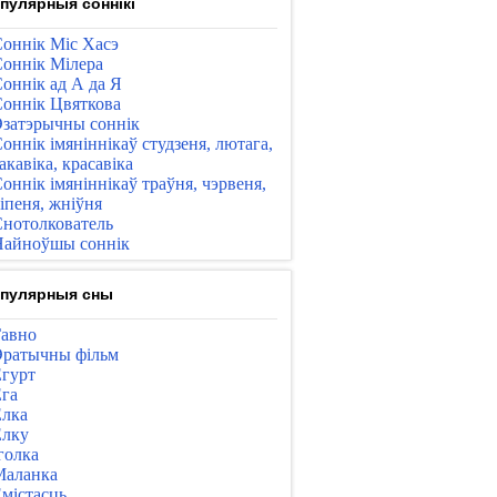
пулярныя соннікі
оннік Міс Хасэ
оннік Мілера
оннік ад А да Я
оннік Цвяткова
затэрычны соннік
оннік імяніннікаў студзеня, лютага,
акавіка, красавіка
оннік імяніннікаў траўня, чэрвеня,
іпеня, жніўня
нотолкователь
айноўшы соннік
пулярныя сны
авно
ратычны фільм
гурт
га
лка
лку
голка
Маланка
містасць