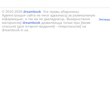
© 2010-2026
dreambook
. Усе правы абаронены.
Адміністрацыя сайта не нясе адказнасці за размешчаную
інфармацыю, а так жа яе дакладнасць. Выкарыстанне
Звязацца
матэрыялаў
dreambook
дазваляецца толькі пры ўмове
спасылкі (для інтэрнэт-выданняў - гіперспасылкі) на
dreambook.in.ua.