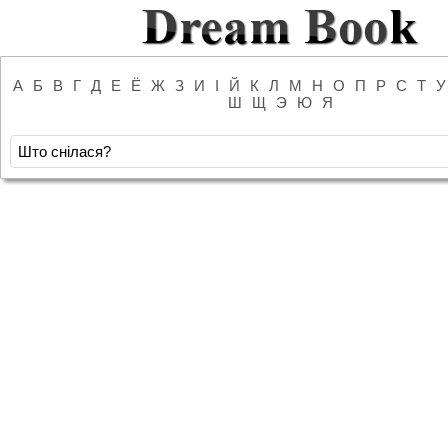
А
Б
В
Г
Д
Е
Ё
Ж
З
И
І
Й
К
Л
М
Н
О
П
Р
С
Т
У
Ш
Щ
Э
Ю
Я