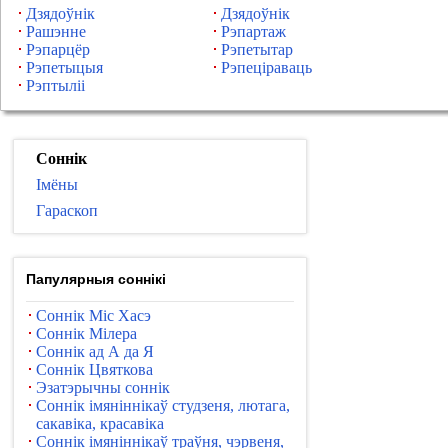
Дзядоўнік
Дзядоўнік
Рашэнне
Рэпартаж
Рэпарцёр
Рэпетытар
Рэпетыцыя
Рэпеціраваць
Рэптыліі
Соннік
Імёны
Гараскоп
Папулярныя соннікі
Соннік Міс Хасэ
Соннік Мілера
Соннік ад А да Я
Соннік Цвяткова
Эзатэрычны соннік
Соннік імяніннікаў студзеня, лютага,
сакавіка, красавіка
Соннік імяніннікаў траўня, чэрвеня,