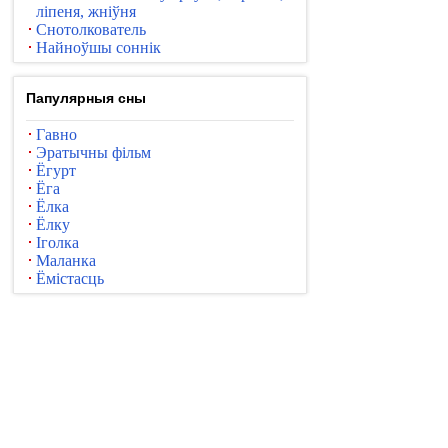
ліпеня, жніўня
Снотолкователь
Найноўшы соннік
Папулярныя сны
Гавно
Эратычны фільм
Ёгурт
Ёга
Ёлка
Ёлку
Іголка
Маланка
Ёмістасць