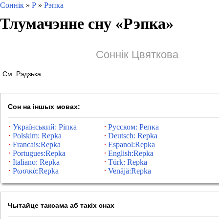
Соннік
»
Р
»
Рэпка
Тлумачэнне сну «
Рэпка
»
Соннік Цвяткова
См. Рэдзька
Сон на іншых мовах:
Український: Ріпка
Русском: Репка
Polskim: Repka
Deutsch: Repka
Francais:Repka
Espanol:Repka
Portugues:Repka
English:Repka
Italiano: Repka
Türk: Repka
Ρωσικά:Repka
Venäjä:Repka
Чытайце таксама аб такіх снах