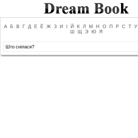
А
Б
В
Г
Д
Е
Ё
Ж
З
И
І
Й
К
Л
М
Н
О
П
Р
С
Т
У
Ш
Щ
Э
Ю
Я