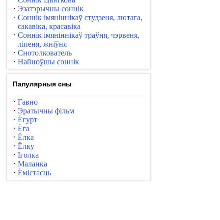
Эзатэрычны соннік
Соннік імяніннікаў студзеня, лютага,
сакавіка, красавіка
Соннік імяніннікаў траўня, чэрвеня,
ліпеня, жніўня
Снотолкователь
Найноўшы соннік
Папулярныя сны
Гавно
Эратычны фільм
Ёгурт
Ёга
Ёлка
Ёлку
Іголка
Маланка
Ёмістасць