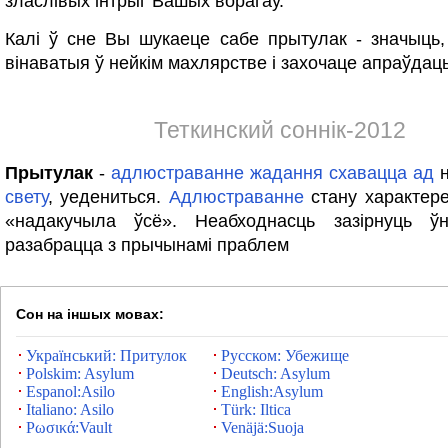
зласлівых інтрыг Вашых ворагаў.
Калі ў сне Вы шукаеце сабе прытулак - значыць
вінаватыя ў нейкім махлярстве і захочаце апраўдац
Теткинский соннік-2012
Прытулак
-
адлюстраванне
жадання
схавацца
ад
н
свету
, уедениться.
Адлюстраванне
стану характер
«надакучыла ўсё». Неабходнасць зазірнуць ў
разабрацца з прычынамі праблем
Сон на іншых мовах:
Український: Притулок
Русском: Убежище
Polskim: Asylum
Deutsch: Asylum
Espanol:Asilo
English:Asylum
Italiano: Asilo
Türk: Iltica
Ρωσικά:Vault
Venäjä:Suoja