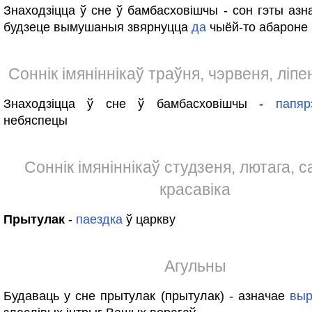
Знаходзіцца ў сне ў бамбасховішчы - сон гэты азн
будзеце вымушаныя звярнуцца
да
чыёй-то абароне
Соннік імяніннікаў траўня, чэрвеня, ліпе
Знаходзіцца ў сне ў бамбасховішчы -
папяр
небяспецы
Соннік імяніннікаў студзеня, лютага, с
красавіка
Прытулак
-
паездка
ў царкву
Агульны
Будаваць у сне прытулак (прытулак) - азначае
выр