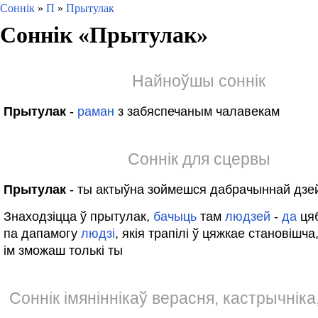
Соннік
»
П
»
Прытулак
Соннік «
Прытулак
»
Найноўшы соннік
Прытулак
-
раман
з забяспечаным чалавекам
Соннік для сцервы
Прытулак
- ты актыўна зоймешся дабрачыннай дзе
Знаходзіцца ў прытулак,
бачыць
там
людзей
-
да
цяб
па дапамогу
людзі
, якія трапілі ў цяжкае становішча
ім зможаш толькі ты
Соннік імяніннікаў верасня, кастрычніка