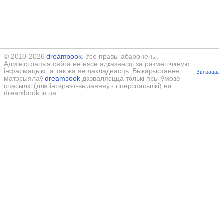
© 2010-2026
dreambook
. Усе правы абаронены.
Адміністрацыя сайта не нясе адказнасці за размешчаную
інфармацыю, а так жа яе дакладнасць. Выкарыстанне
Звязацца
матэрыялаў
dreambook
дазваляецца толькі пры ўмове
спасылкі (для інтэрнэт-выданняў - гіперспасылкі) на
dreambook.in.ua.