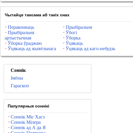
Чытайце таксама аб такіх снах
Пераконваць
Прыбіральня
Прыбіральня
Ўбогі
артыстычная
Ўборка
Ўборка ўраджаю
Ўцякаць
Ўцякаць ад жывёльнага
Ўцякаць ад каго-небудзь
Соннік
Імёны
Гараскоп
Папулярныя соннікі
Соннік Міс Хасэ
Соннік Мілера
Соннік ад А да Я
Соннік Цвяткова