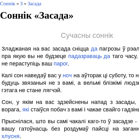
Соннік
»
З
»
Засада
Соннік «
Засада
»
Сучасны соннік
Зладжаная на вас засада сніцца
да
пагрозы ў рэа
пра якую вы не будзеце
падазраваць
да
таго часу
не пераступіць ваш
парог
.
Калі сон наведаў вас у
ноч
на аўторак ці суботу, то
будуць звязаныя не з вамі, а вельмі блізкімі людз
гэтага не стане лягчэй.
Сон, у якім на вас здзейснены напад з засады,
ворага,
які
стаіўся побач з вамі і чакае свайго гадзін
Прыснілася, што вы самі чакалі каго-то ў засадзе -
вашу гатоўнасць без роздумаў пайсці на заганн
хлусня
.