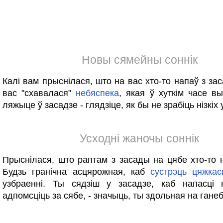
Новы сямейны соннік
Калі вам прыснілася, што на вас хто-то напаў з за
вас "схавалася"
небяспека
, якая ў хуткім часе вы
ляжыце ў засадзе - глядзіце, як бы не зрабіць нізкіх
Усходні жаночы соннік
Прыснілася, што раптам з засады на цябе хто-то 
Будзь гранічна асцярожная, каб
сустрэць
цяжкас
узбраенні. Ты сядзіш у засадзе, каб напасці 
адпомсціць за сябе, - значыць, ты здольная на гане