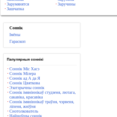
Зарумянятся
Заручины
Зашчапка
Соннік
Імёны
Гараскоп
Папулярныя соннікі
Соннік Міс Хасэ
Соннік Мілера
Соннік ад А да Я
Соннік Цвяткова
Эзатэрычны соннік
Соннік імяніннікаў студзеня, лютага,
сакавіка, красавіка
Соннік імяніннікаў траўня, чэрвеня,
ліпеня, жніўня
Снотолкователь
Найноўшы соннік