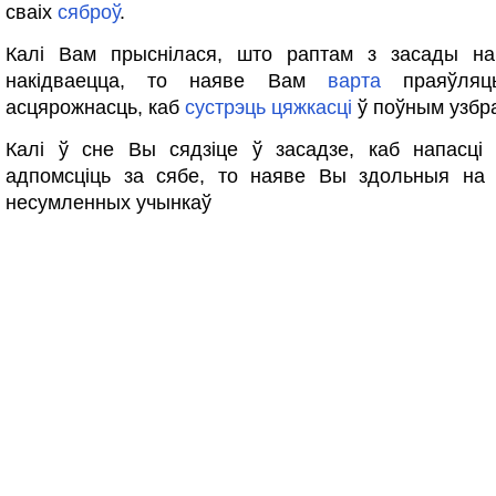
сваіх
сяброў
.
Калі Вам прыснілася, што раптам з засады на
накідваецца, то наяве Вам
варта
праяўляць
асцярожнасць, каб
сустрэць
цяжкасці
ў поўным узбра
Калі ў сне Вы сядзіце ў засадзе, каб напасці 
адпомсціць за сябе, то наяве Вы здольныя на 
несумленных учынкаў