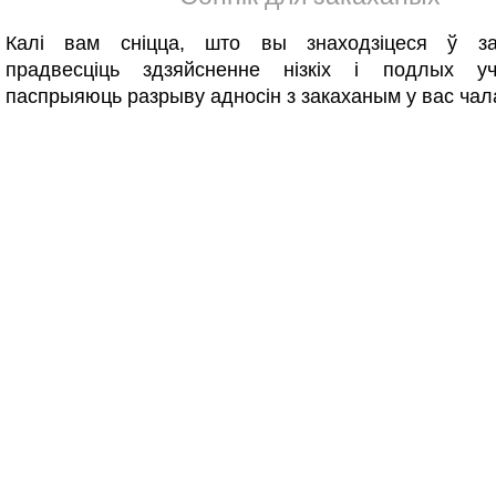
Калі вам сніцца, што вы знаходзіцеся ў за
прадвесціць здзяйсненне нізкіх і подлых уч
паспрыяюць разрыву адносін з закаханым у вас ча