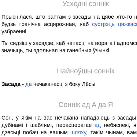
Усходні соннік
Прыснілася, што раптам з засады на цябе хто-то н
будзь гранічна асцярожная, каб
сустрэць
цяжкас
узбраенні.
Ты сядзіш у засадзе, каб напасці на ворага і адпомсц
значыць, ты здольная на ганебныя ўчынкі
Найноўшы соннік
Засада
-
да
нечаканасці з боку Лёсы
Соннік ад А да Я
Сон, у якім на вас нечакана нападаюць з засад
дубінамі і шаблямі, перасцерагае
ад
небяспекі, я
дзесьці побач на вашым
шляху
, такім чынам, ва