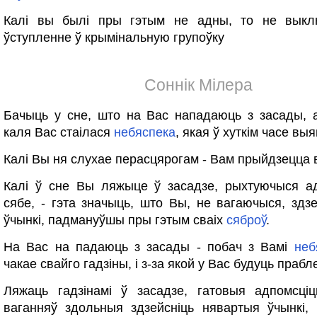
Калі вы былі пры гэтым не адны, то не вык
ўступленне ў крымінальную групоўку
Соннік Мілера
Бачыць у сне, што на Вас нападаюць з засады, 
каля Вас стаілася
небяспека
, якая ў хуткім часе выя
Калі Вы ня слухае перасцярогам - Вам прыйдзецца в
Калі ў сне Вы ляжыце ў засадзе, рыхтуючыся ад
сябе, - гэта значыць, што Вы, не вагаючыся, здзей
ўчынкі, падмануўшы пры гэтым сваіх
сяброў
.
На Вас на падаюць з засады - побач з Вамі
неб
чакае свайго гадзіны, і з-за якой у Вас будуць прабл
Ляжаць гадзінамі ў засадзе, гатовыя адпомсці
ваганняў здольныя здзейсніць нявартыя ўчынкі,