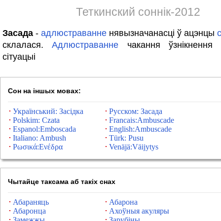
Теткинский соннік-2012
Засада
-
адлюстраванне
нявызначанасці ў ацэнцы
склалася.
Адлюстраванне
чакання ўзнікнення 
сітуацыі
Сон на іншых мовах:
Український: Засідка
Русском: Засада
Polskim: Czata
Francais:Ambuscade
Espanol:Emboscada
English:Ambuscade
Italiano: Ambush
Türk: Pusu
Ρωσικά:Ενέδρα
Venäjä:Väijytys
Чытайце таксама аб такіх снах
Абараняць
Абарона
Абаронца
Ахоўныя акуляры
Замежжы
Зарубіны