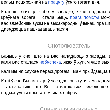
вельмі асцярожнай на
працягу
ўсяго гэтага дня.
Калі вы бачыце сябе ў засадзе, якая падпільно
крэўнага ворага, - стала быць,
прага
помсты
можа
вас здзейсніць зусім не высакародны ўчынак, пра ш
давядзецца пашкадаваць пасля
Снотолкователь
Бачыць у сне, што на Вас нападаюць з засады, 
каля Вас стаілася
небяспека
, якая ў хуткім часе выя
Калі Вы ня слухае перасцярогам - Вам прыйдзецца в
Калі ў сне Вы ляжыце ў засадзе, рыхтуючыся адпомс
- гэта значыць, што Вы, не вагаючыся, здзейсніце н
падмануўшы пры гэтым сваіх сяброў
Соннік для закаханых