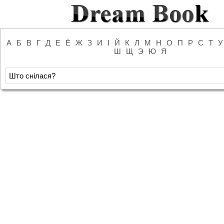
А
Б
В
Г
Д
Е
Ё
Ж
З
И
І
Й
К
Л
М
Н
О
П
Р
С
Т
У
Ш
Щ
Э
Ю
Я