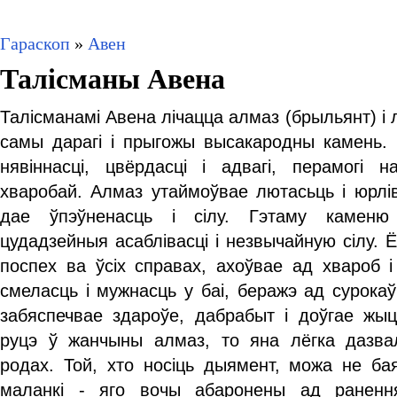
Гараскоп
»
Авен
Талісманы Авена
Талісманамі Авена лічацца алмаз (брыльянт) і 
самы дарагі і прыгожы высакародны камень. 
нявіннасці, цвёрдасці і адвагі, перамогі 
хваробай. Алмаз утаймоўвае лютасьць і юрлів
дае ўпэўненасць і сілу. Гэтаму каменю 
цудадзейныя асаблівасці і незвычайную сілу. 
поспех ва ўсіх справах, ахоўвае ад хвароб і
смеласць і мужнасць у баі, беражэ ад сурокаў
забяспечвае здароўе, дабрабыт і доўгае жыц
руцэ ў жанчыны алмаз, то яна лёгка дазва
родах. Той, хто носіць дыямент, можа не ба
маланкі - яго вочы абаронены ад ранення