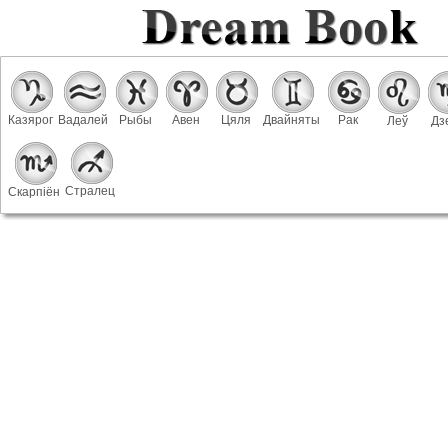
Казярог
Вадалей
Рыбы
Авен
Цяля
Двайняты
Рак
Леў
Дз
Стралец
Скарпіён