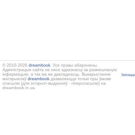
© 2010-2026
dreambook
. Усе правы абаронены.
Адміністрацыя сайта не нясе адказнасці за размешчаную
інфармацыю, а так жа яе дакладнасць. Выкарыстанне
Звязацца
матэрыялаў
dreambook
дазваляецца толькі пры ўмове
спасылкі (для інтэрнэт-выданняў - гіперспасылкі) на
dreambook.in.ua.