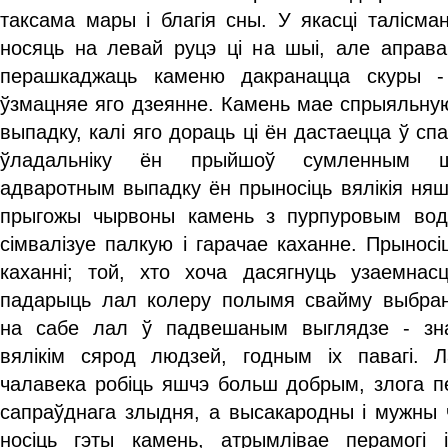
таксама мары і благія сны. У якасці талісма
носяць на левай руцэ ці на шыі, але аправа
перашкаджаць каменю дакранацца скуры -
ўзмацняе яго дзеянне. Камень мае спрыяльную
выпадку, калі яго дораць ці ён дастаецца ў спа
ўладальніку ён прыйшоў сумленным 
адваротным выпадку ён прыносіць вялікія няшч
прыгожы чырвоны камень з пурпуровым водб
сімвалізуе палкую і гарачае каханне. Прыносі
каханні; той, хто хоча дасягнуць узаемнасц
падарыць лал колеру полымя свайму выбранн
на сабе лал ў падвешаным выглядзе - зн
вялікім сярод людзей, годным іх павагі. 
чалавека робіць яшчэ больш добрым, злога п
сапраўднага злыдня, а высакародны і мужны ч
носіць гэты камень, атрымлівае перамогі 