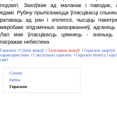
подзвігі. Захоўвае ад маланак і паводак, 
ядамі. Рубіну прыпісваюцца ўласцівасці спыня
ратаваць ад ран і эпілепсіі, чысціць паветр
мікробамі эпідэмічных захворванняў, адганяць
Лал мае ўласцівасць цямнець - значыць ў
пагражае небяспека
Гараскоп
/
Стыхіі знакаў
/
Талісманы знакаў
/
Гараскоп здароўя
характарыстыка
/
Сэксуальны гараскоп
/
Гараскоп бізнесу і кар
сям'і
Соннік
Імёны
Гараскоп