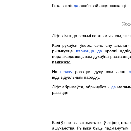
Гэта заклік
да
асаблівай асцярожнасці
Эз
Ліфт лічыцца вельмі важным чынам, які
Калі рухаўся ўверх, сэнс сну аналаг
рызыкуеце
вярнуцца
да
кропкі адлік
перашкаджаюць вам духоўна развівацц
падказка:.
На
шляху
развіцця духу вам лепш
індывідуальным парадку.
Ліфт абрываўся, абрынуўся -
да
магчым
развіцця
Калі ў сне вы затрымаліся ў ліфце, гэт
ашуканства. Рызыка быць падманутым а