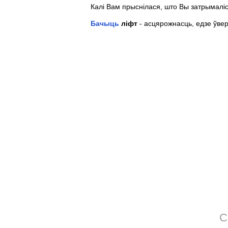
Калі Вам прыснілася, што Вы затрымаліс
Бачыць
ліфт
- асцярожнасць, едзе ўвер
С