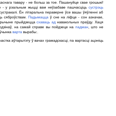
каснага тавару - не больш за тое. Пашануйце свае грошыкі!
ю - у рэальным жыцці вам неўзабаве пашчасціць
сустрэць
устракалі. Ён літаральна пераверне ўсе вашы ўяўленні аб
ць сяброўствам.
Падымацца
ў сне на ліфце - сон азначае,
 прычыне прыйдзецца
схаваць
ад
навакольных праўду. Хаця
одзінаў, на самай справе вы пойдзеце на
падман
, што не
аўчынка
варта
вырабы:.
частка аўтарытэту ў вачах грамадскасці, па вартасці ацэніць