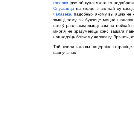
гаворка
ідзе аб куплі якога-то недабрая
Спускацца
на ліфце з вялікай хуткасц
чалавека
, падобных якому вы яшчэ не с
жыцці, таму вы будзеце моцна шанава
што ў рэальным жыцці вам па нейкай
многія не зразумеюць сэнс вашага пав
нашкодзіць блізкаму чалавеку. Зрэшты, 
Той, дзеля каго вы пацерпіце і страціце 
ваш учынак