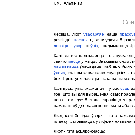
См. "Альпінізм"
Сон
Лесвіца, ліфт
ўвасабляе
наша
прасоў
развіццё,
поспех
ці ж няўдачы ў рэал
лесвіца
, -
уверх
ці
ўніз
, - падымаецца Ці 
Калі вы тое падымаецца, то апускаюцц
свайго
месца
ў жыцці. Знакавым сном ліч
памяшканне
(пажадана, каб яно было с
ўдача
, калі вы канчаткова спусціліся - 
бок. Прыступкі лесвіцы - гэта вашы магч
Калі прыступка зламаная - у вас
ёсць
во
тое, што вы для вырашэння сваіх прабл
нават там, дзе ў стане справіцца з пр
намаганняў для дасягнення мэты або вы
Ліфт, калі ён ідзе ўверх, - гэта такса
планаў. Затрымацца ў ліфце - нявызнача
Ліфт - гэта асцярожнасць;