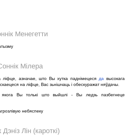
ннік Менегетти
атызму
Соннік Мілера
 ліфце, азначае, што Вы хутка паднімецеся
да
высокага
ускаецеся на ліфце, Вас зьнішчаць і обескуражат няўдачы.
 якога Вы толькі што выйшлі - Вы ледзь пазбегнеце
агрозлівую небяспеку
 Дэніз Лін (кароткі)