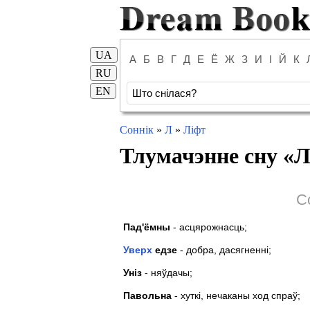
UA
А
Б
В
Г
Д
Е
Ё
Ж
З
И
І
Й
К
RU
EN
Соннік
»
Л
»
Ліфт
Тлумачэнне сну «
Л
С
Пад'ёмны
- асцярожнасць;
Уверх
едзе
- добра, дасягненні;
Уніз
- няўдачы;
Павольна
- хуткі, нечаканы ход спраў;