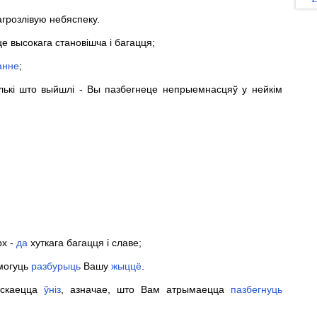
агрозлівую небяспеку.
е высокага становішча і багацця;
анне
;
олькі што выйшлі - Вы пазбегнеце непрыемнасцяў у нейкім
рх -
да
хуткага багацця і славе;
 могуць
разбурыць
Вашу
жыццё
.
пускаецца
ўніз
, азначае, што Вам атрымаецца
пазбегнуць