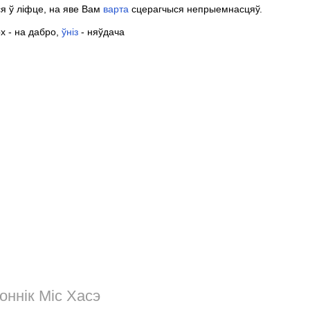
я ў ліфце, на яве Вам
варта
сцерагчыся непрыемнасцяў.
х - на дабро,
ўніз
- няўдача
оннік Міс Хасэ