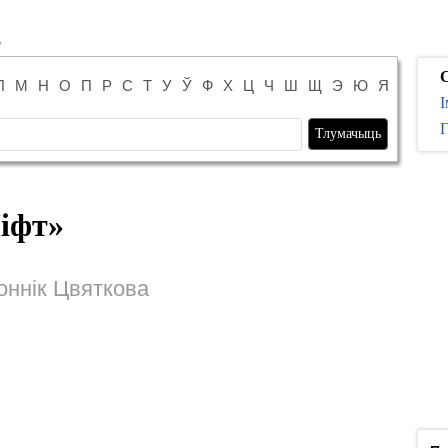
С
Л
М
Н
О
П
Р
С
Т
У
Ў
Ф
Х
Ц
Ч
Ш
Щ
Э
Ю
Я
І
Г
іфт
»
оннік Цвяткова