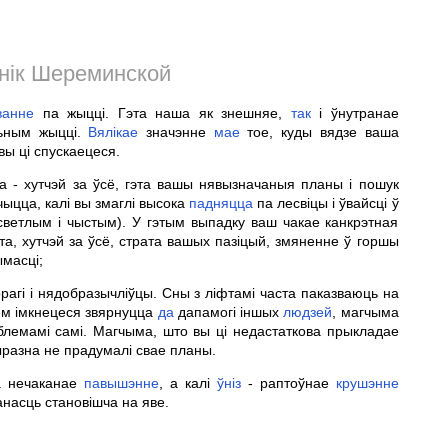
нік Шереминской
ванне
па жыцці. Гэта наша як знешняе,
так
і ўнутранае
ьным жыцці.
Вялікае
значэнне
мае
тое, куды вядзе ваша
вы ці спускаецеся.
а - хутчэй за ўсё, гэта вашы нявызначаныя планы і пошук
ыцца, калі вы змаглі высока
падняцца
па лесвіцы і ўвайсці ў
ветлым і чыстым). У гэтым выпадку ваш чакае канкрэтная
гэта, хутчэй за ўсё, страта вашых пазіцый, змяненне ў горшы
ымасці;
рагі і нядобразычліўцы. Сны з ліфтамі часта паказваюць на
ем імкнецеся звярнуцца
да
дапамогі іншых
людзей
, магчыма
аблемамі самі. Магчыма, што вы ці недастаткова прыкладае
разна не прадумалі свае планы.
ма нечаканае
павышэнне
, а калі
ўніз
- раптоўнае
крушэнне
насць становішча на яве.