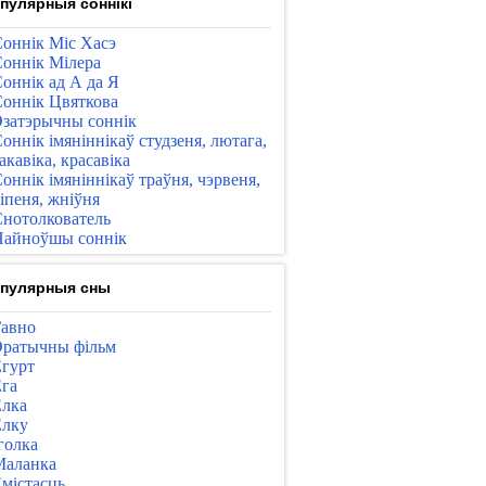
пулярныя соннікі
оннік Міс Хасэ
оннік Мілера
оннік ад А да Я
оннік Цвяткова
затэрычны соннік
оннік імяніннікаў студзеня, лютага,
акавіка, красавіка
оннік імяніннікаў траўня, чэрвеня,
іпеня, жніўня
нотолкователь
айноўшы соннік
пулярныя сны
авно
ратычны фільм
гурт
га
лка
лку
голка
Маланка
містасць