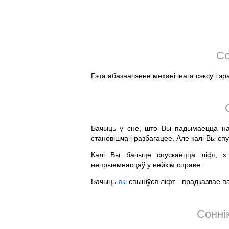
Со
Гэта абазначэнне механічнага сэксу і эр
Бачыць у сне, што Вы падымаецца на
становішча і разбагацее. Але калі Вы сп
Калі Вы бачыце спускаецца ліфт, з
непрыемнасцяў у нейкім справе.
Бачыць
які
спыніўся ліфт - прадказвае п
Соннік