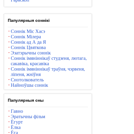
Папулярныя соннікі
Соннік Міс Хасэ
Соннік Мілера
Соннік ад А да Я
Соннік Цвяткова
Эзатэрычны соннік
Соннік імяніннікаў студзеня, лютага,
сакавіка, красавіка
Соннік імяніннікаў траўня, чэрвеня,
ліпеня, жніўня
Снотолкователь
Найноўшы соннік
Папулярныя сны
Гавно
Эратычны фільм
Ёгурт
Ёлка
Ёга