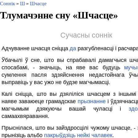
Соннік
»
Ш
»
Шчасце
Тлумачэнне сну «
Шчасце
»
Сучасны соннік
Адчуванне шчасця сніцца
да
разгубленасці і расчар
Ўбачылі ў сне, што вы спрабавалі дамагчыся шч
спосабамі, - значыць, на яве вас будуць
мучы
сумлення пасля здзяйснення недастойнага ўчы
выправіць у вас ужо не будзе магчымасці.
Калі сніцца, што вы дзяліліся шчасцем з іншымі
наяве заваюеце грамадскае
прызнанне
і ўдзячнасц
магчымым дзякуючы вашай чуласці і
здо
самаахвяравання.
Прыснілася, што вы зайздросцілі чужому шчасце, - 
прынізіць альбо
пакрыўдзіць
нейкі
чалавек
.