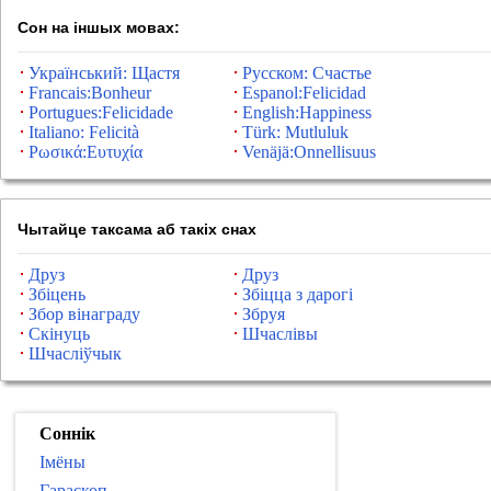
Сон на іншых мовах:
Український: Щастя
Русском: Счастье
Francais:Bonheur
Espanol:Felicidad
Portugues:Felicidade
English:Happiness
Italiano: Felicità
Türk: Mutluluk
Ρωσικά:Ευτυχία
Venäjä:Onnellisuus
Чытайце таксама аб такіх снах
Друз
Друз
Збіцень
Збіцца з дарогі
Збор вінаграду
Збруя
Скінуць
Шчаслівы
Шчасліўчык
Соннік
Імёны
Гараскоп