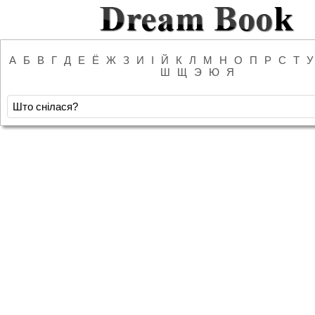
А
Б
В
Г
Д
Е
Ё
Ж
З
И
І
Й
К
Л
М
Н
О
П
Р
С
Т
У
Ш
Щ
Э
Ю
Я