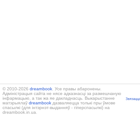
© 2010-2026
dreambook
. Усе правы абаронены.
Адміністрацыя сайта не нясе адказнасці за размешчаную
інфармацыю, а так жа яе дакладнасць. Выкарыстанне
Звязацца
матэрыялаў
dreambook
дазваляецца толькі пры ўмове
спасылкі (для інтэрнэт-выданняў - гіперспасылкі) на
dreambook.in.ua.