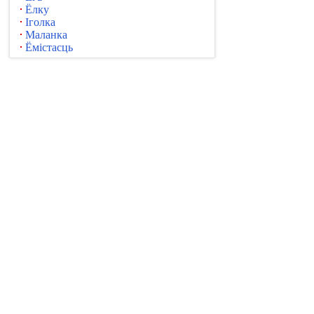
Ёлку
Іголка
Маланка
Ёмістасць