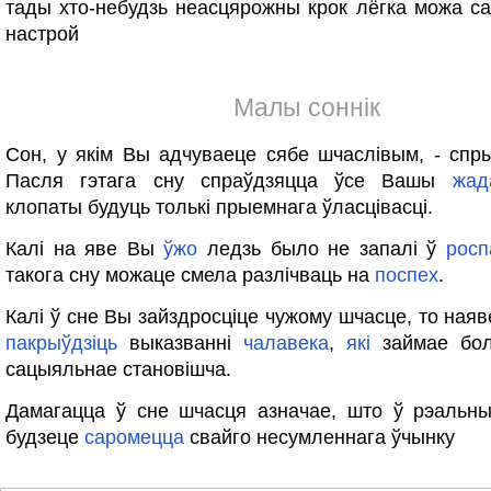
тады хто-небудзь неасцярожны крок лёгка можа с
настрой
Малы соннік
Сон, у якім Вы адчуваеце сябе шчаслівым, - спр
Пасля гэтага сну спраўдзяцца ўсе Вашы
жад
клопаты будуць толькі прыемнага ўласцівасці.
Калі на яве Вы
ўжо
ледзь было не запалі ў
росп
такога сну можаце смела разлічваць на
поспех
.
Калі ў сне Вы зайздросціце чужому шчасце, то наяв
пакрыўдзіць
выказванні
чалавека
,
які
займае бол
сацыяльнае становішча.
Дамагацца ў сне шчасця азначае, што ў рэальн
будзеце
саромецца
свайго несумленнага ўчынку