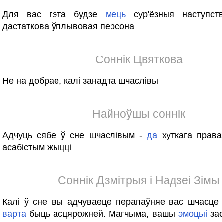
Для вас гэта будзе
мець
сур'ёзныя наступст
дастаткова ўплывовая персона
Соннік Цвяткова
Не на добрае, калі занадта шчаслівы
Найноўшы соннік
Адчуць сябе ў сне шчаслівым -
да
хуткага права
асабістым жыцці
Соннік Дзмітрыя і Надзеі Зімы
Калі ў сне вы адчуваеце перапаўняе вас шчасце
варта
быць асцярожней. Магчыма, вашы
эмоцыі
зас