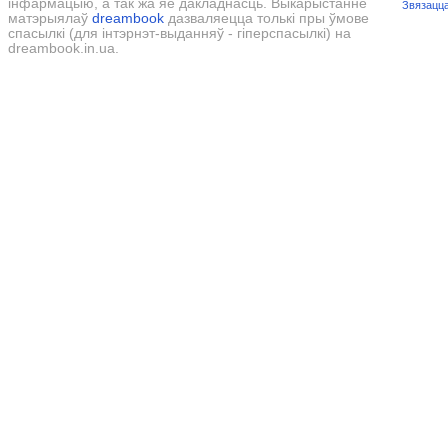
інфармацыю, а так жа яе дакладнасць. Выкарыстанне
Звязацца
матэрыялаў
dreambook
дазваляецца толькі пры ўмове
спасылкі (для інтэрнэт-выданняў - гіперспасылкі) на
dreambook.in.ua.