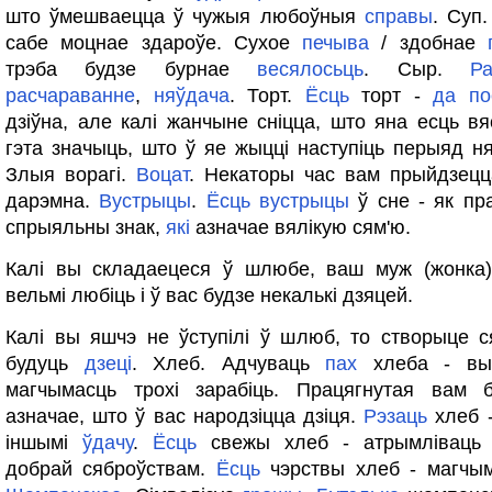
што ўмешваецца ў чужыя любоўныя
справы
. Суп
сабе моцнае здароўе. Сухое
печыва
/ здобнае
трэба будзе бурнае
весялосьць
. Сыр.
Р
расчараванне
,
няўдача
. Торт.
Ёсць
торт -
да
по
дзіўна, але калі жанчыне сніцца, што яна есць вя
гэта значыць, што ў яе жыцці наступіць перыяд ня
Злыя ворагі.
Воцат
. Некаторы час вам прыйдзец
дарэмна.
Вустрыцы
.
Ёсць
вустрыцы
ў сне - як пра
спрыяльны знак,
які
азначае вялікую сям'ю.
Калі вы складаецеся ў шлюбе, ваш муж (жонка)
вельмі любіць і ў вас будзе некалькі дзяцей.
Калі вы яшчэ не ўступілі ў шлюб, то створыце с
будуць
дзеці
. Хлеб. Адчуваць
пах
хлеба - вы
магчымасць трохі зарабіць. Працягнутая вам 
азначае, што ў вас народзіцца дзіця.
Рэзаць
хлеб -
іншымі
ўдачу
.
Ёсць
свежы хлеб - атрымлівац
добрай сяброўствам.
Ёсць
чэрствы хлеб - магчым