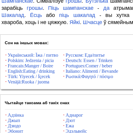
Шампанскае
. Сімвалізуе
грошы
.
Бутэлька
шампанск
зарабіць
грошы
.
Піць
шампанскае
-
да
атрыман
Шакалад
.
Ёсць
або
піць
шакалад
- вы хутка 
хвароба, хоць і не цяжкую.
Яйкі
.
Шчасце
ў сямейным
Сон на іншых мовах:
Український: Їжа / питво
Русском: Еда/питье
Polskim: Jedzenia / picia
Deutsch: Essen / Trinken
Francais:Manger / Boire
Portugues:Comer / beber
English:Eating / drinking
Italiano: Alimenti / Bevande
Türk: Yiyecek / İçecek
Ρωσικά:Φαγητό / πόσιμο
Venäjä:Ruoka / juoma
Чытайце таксама аб такіх снах
Адзінка
Аднарог
Джып
Дзот
Дзюдо
Ежа
Эбонит
Эдэльвейс