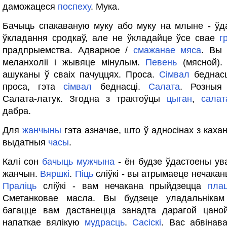
даможацеся
поспеху
. Мука.
Бачыць спакаваную муку або муку на млыне - ўд
ўкладання сродкаў, але не ўкладайце ўсе свае
г
прадпрыемства. Адварное /
смажанае
мяса
. Вы
меланхоліі і жывяце мінулым.
Певень
(мясной).
ашуканы ў сваіх пачуццях. Проса.
Сімвал
беднас
проса, гэта
сімвал
беднасці.
Салата
. Розны
Салата-латук. Згодна з трактоўцы
цыган
,
салат
дабра.
Для
жанчыны
гэта азначае, што ў адносінах з каха
выдатныя
часы
.
Калі сон
бачыць
мужчына
- ён будзе ўдастоены ув
жанчын.
Вяршкі
.
Піць
сліўкі - вы атрымаеце нечака
Праліць
сліўкі - вам нечакана прыйдзецца
плац
Сметанковае масла. Вы будзеце уладальнікам
багацце вам дастанецца занадта дарагой цано
напаткае вялікую
мудрасць
.
Сасіскі
. Вас абвінав