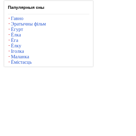
Папулярныя сны
Гавно
Эратычны фільм
Ёгурт
Ёлка
Ёга
Ёлку
Іголка
Маланка
Ёмістасць