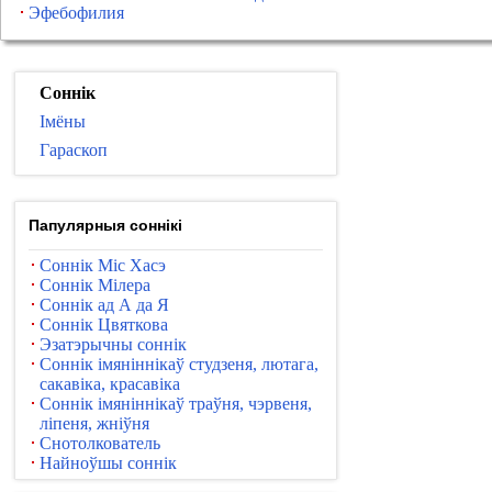
Эфебофилия
Соннік
Імёны
Гараскоп
Папулярныя соннікі
Соннік Міс Хасэ
Соннік Мілера
Соннік ад А да Я
Соннік Цвяткова
Эзатэрычны соннік
Соннік імяніннікаў студзеня, лютага,
сакавіка, красавіка
Соннік імяніннікаў траўня, чэрвеня,
ліпеня, жніўня
Снотолкователь
Найноўшы соннік