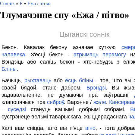
Соннік
»
Е
»
Ежа / пітво
Тлумачэнне сну «
Ежа / пітво
»
Цыганскі соннік
Бекон. Кавалак бекону азначае хуткую
смер
чалавека
. З'есці бекон -
атрымаць
перамогу
на
Вэндзіць або саліць бекон - хто-небудзь з блізк
Бліны
.
Бачыць,
рыхтаваць
або
ёсць
бліны
- тое, што вы 
сваёй бядой, стане дабром.
Брэндзі
. Вы жыв
задавальненне, не думаючы пра заўтрашні
клапоцячыся пра
сяброў
. Варэнне /
жэле
.
Кансерва
-
суседзі
стануць вашымі добрымі сябрамі.
В
сустрэнеце вельмі таварыскага, жыццярадаснага
ча
Калі вам сніцца, што вы п'яце
віно
, - гэта добра