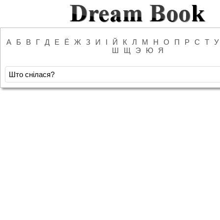
А
Б
В
Г
Д
Е
Ё
Ж
З
И
І
Й
К
Л
М
Н
О
П
Р
С
Т
У
Ш
Щ
Э
Ю
Я