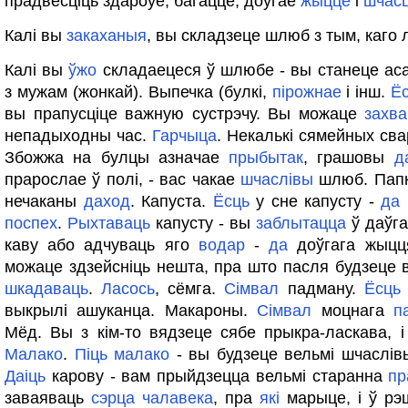
прадвесціць здароўе, багацце, доўгае
жыццё
і
шчас
Калі вы
закаханыя
, вы складзеце шлюб з тым, каго 
Калі вы
ўжо
складаецеся ў шлюбе - вы станеце асаб
з мужам (жонкай). Выпечка (булкі,
пірожнае
і інш.
Ё
вы прапусціце важную сустрэчу. Вы можаце
захва
непадыходны час.
Гарчыца
. Некалькі сямейных сва
Збожжа на булцы азначае
прыбытак
, грашовы
д
прарослае ў полі, - вас чакае
шчаслівы
шлюб. Папк
нечаканы
даход
. Капуста.
Ёсць
у сне капусту -
да
поспех
.
Рыхтаваць
капусту - вы
заблытацца
ў даўга
каву або адчуваць яго
водар
-
да
доўгага жыц
можаце здзейсніць нешта, пра што пасля будзеце 
шкадаваць
.
Ласось
, сёмга.
Сімвал
падману.
Ёсць
выкрылі ашуканца. Макароны.
Сімвал
моцнага
п
Мёд. Вы з кім-то вядзеце сябе прыкра-ласкава, і 
Малако
.
Піць
малако
- вы будзеце вельмі шчаслівы
Даіць
карову - вам прыйдзецца вельмі старанна
пр
заваяваць
сэрца
чалавека
, пра
які
марыце, і ў рэ