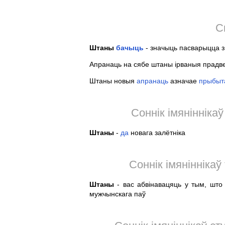
С
Штаны
бачыць
- значыць пасварыцца з 
Апранаць на сябе штаны ірваныя прадвес
Штаны новыя
апранаць
азначае
прыбыт
Соннік імянінніка
Штаны
-
да
новага залётніка
Соннік імяніннікаў
Штаны
- вас абвінавацяць у тым, шт
мужчынскага паў