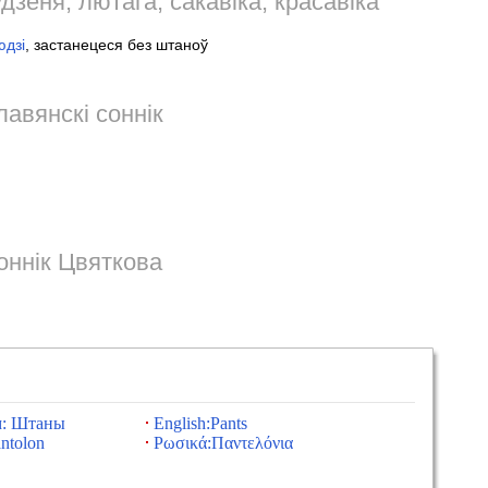
удзеня, лютага, сакавіка, красавіка
юдзі
, застанецеся без штаноў
авянскі соннік
оннік Цвяткова
м: Штаны
English:Pants
ntolon
Ρωσικά:Παντελόνια