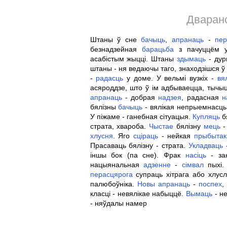
Дваранс
Штаны ў сне
бачыць
,
апранаць
-
пер
безнадзейная
барацьба
з пачуццём у
асабістым жыцці. Штаны
здымаць
- дур
штаны - ня ведаючы таго, знаходзішся ў
-
радасць
у доме. У вельмі вузкіх -
вя
асяроддзе, што ў ім адбываецца, тычыц
апранаць
- добрая
надзея
, радасная
н
бялізны
бачыць
- вялікая непрыемнасць.
У піжаме - ганебная сітуацыя.
Купляць
бя
страта, хвароба.
Чыстае
бялізну
мець
-
хлусня
. Яго
сціраць
- нейкая
прыбытак
Прасаваць бялізну - страта.
Укладваць
іншы бок (па сне). Фрак
насіць
- зан
нацыянальная
адзенне
-
сімвал
пыхі.
перасцярога
супраць хітрага або хлус
палюбоўніка.
Новы
апранаць
-
поспех
,
класці - невялікае набыццё.
Вымаць
- не
- няўдалы намер