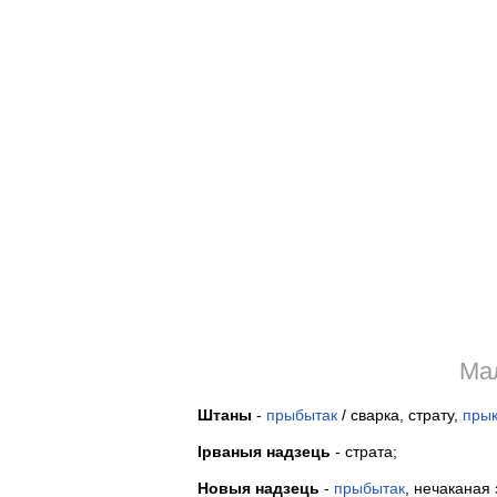
Ма
Штаны
-
прыбытак
/ сварка, страту,
прык
Ірваныя надзець
- страта;
Новыя надзець
-
прыбытак
, нечаканая