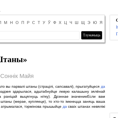
С
Л
М
Н
О
П
Р
С
Т
У
Ў
Ф
Х
Ц
Ч
Ш
Щ
Э
Ю
Я
І
Г
таны
»
Соннік Майя
о вы парвалі штаны (страцілі, сапсавалі), прыгатуйцеся
да
 падзея здарылася, адштабнуйце левую калашыну зялёнай
а раніцай выцягнуць нітку). Дрэннае значениеЕсли вам
штаны (мерае, купляеце), то хто-то імкнецца заняць ваша
е атрымалася, тэрмінова прышыйце
да
сваіх штанах невялікі