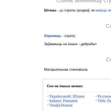
Соннік імяніннікаў ст
Штаны
-
да
страты сродкаў, як
кажуць
л
Сл
Апранаць
- страту;
Заўважыць на іншых - дабрабыт
С
Матэрыяльнае становішча
Сон на іншых мовах:
Український: Штани
Русско
Italiano: Pantaloni
Türk: Pa
Venäjä:Housut