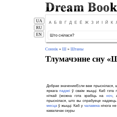
UA
А
Б
В
Г
Д
Е
Ё
Ж
З
И
І
Й
К
RU
EN
Соннік
»
Ш
»
Штаны
Тлумачэнне сну «
Ш
Добрае значениеЕсли вам прыснілася, шт
яркага
падзеі
ў сваім жыцці. Каб гэта
ніткай (можна гэта зрабіць на
ноч
, 
прыснілася, што вы спрабуеце надзець 
месца
ў жыцці. Каб у
чалавека
нічога н
кавалачак скуры