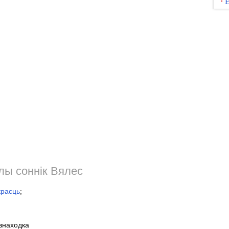
Ё
лы соннік Вялес
расць
;
 знаходка