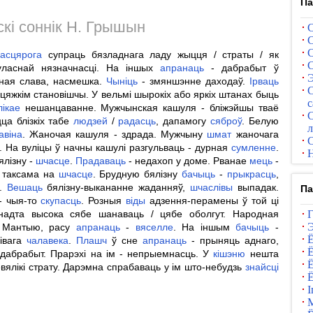
Па
кі соннік Н. Грышын
С
С
С
асцярога
супраць бязладнага ладу жыцця / страты / як
С
ласнай нязначнасці. На іншых
апранаць
- дабрабыт ў
Э
ная слава, насмешка.
Чыніць
- змяншэнне даходаў.
Ірваць
С
 цяжкім становішчы. У вельмі шырокіх або яркіх штанах быць
с
лікае
нешанцаванне. Мужчынская кашуля - бліжэйшы тваё
С
ца блізкіх табе
людзей
/
радасць
, дапамогу
сяброў
. Белую
л
авіна
. Жаночая кашуля - здрада. Мужчыну
шмат
жаночага
С
 На вуліцы ў начны кашулі разгульваць - дурная
сумленне
.
Н
лізну -
шчасце
.
Прадаваць
- недахоп у доме. Рванае
мець
-
 таксама на
шчасце
. Брудную бялізну
бачыць
-
прыкрасць
,
.
Вешаць
бялізну-выкананне жаданняў,
шчаслівы
выпадак.
Па
- чыя-то
скупасць
. Розныя
віды
адзення-перамены ў той ці
адта высока сябе шанаваць / цябе оболгут. Народная
Г
Э
 Мантыю, расу
апранаць
-
вяселле
. На іншым
бачыць
-
Ё
лівага
чалавека
.
Плашч
ў сне
апранаць
- прыняць аднаго,
Ё
 дабрабыт. Прарэхі на ім - непрыемнасць. У
кішэню
нешта
Ё
вялікі страту. Дарэмна спрабаваць у ім што-небудзь
знайсці
Ё
І