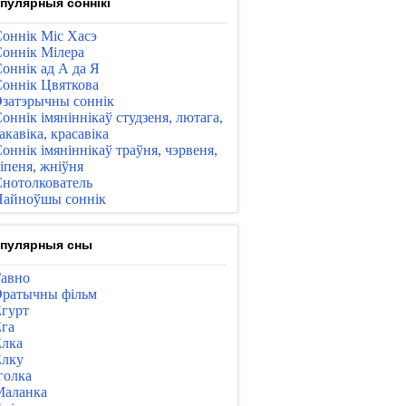
пулярныя соннікі
оннік Міс Хасэ
оннік Мілера
оннік ад А да Я
оннік Цвяткова
затэрычны соннік
оннік імяніннікаў студзеня, лютага,
акавіка, красавіка
оннік імяніннікаў траўня, чэрвеня,
іпеня, жніўня
нотолкователь
айноўшы соннік
пулярныя сны
авно
ратычны фільм
гурт
га
лка
лку
голка
Маланка