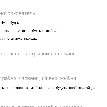
нотолкователь
кім-небудзь;
ціць страту чаго-небудзь патрэбнага;
ак
і нечаканую знаходку
ў верасня, кастрычніка, снежань
 траўня, чэрвеня, ліпеня, жніўня
о вы чапляецеся за любыя штаны, будучы неабыякавай
да